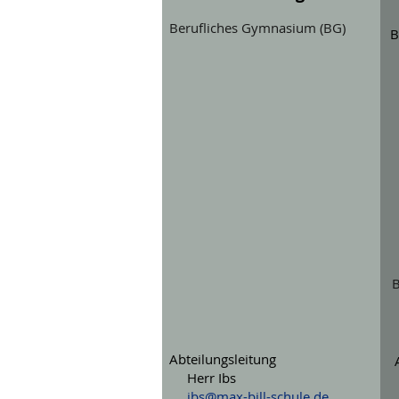
Berufliches Gymnasium (BG)
B
B
Abteilungsleitung
Herr Ibs
ibs@max-bill-schule.de