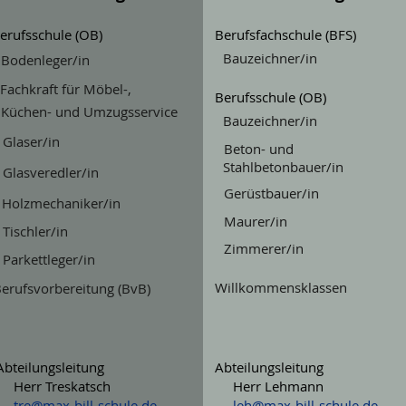
erufsschule (OB)
Berufsfachschule (BFS)
Bauzeichner/in
Bodenleger/in
Fachkraft für Möbel-,
Berufsschule (OB)
Küchen- und Umzugsservice
Bauzeichner/in
Glaser/in
Beton- und
Stahlbetonbauer/in
Glasveredler/in
Gerüstbauer/in
Holzmechaniker/in
Maurer/in
Tischler/in
Zimmerer/in
Parkettleger/in
Willkommensklassen
erufsvorbereitung (BvB)
Abteilungsleitung
Abteilungsleitung
Herr Treskatsch
Herr Lehmann
tre@max-bill-schule.de
leh@max-bill-schule.de