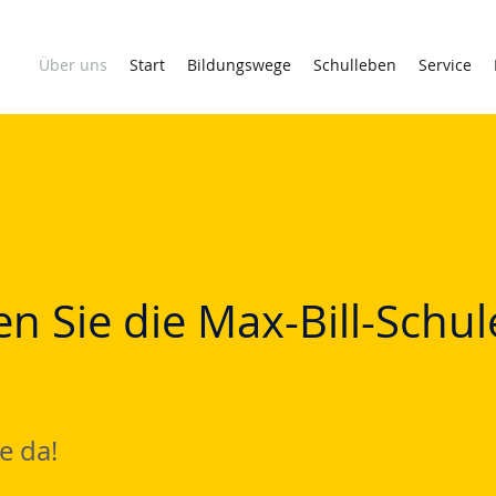
Über uns
Start
Bildungswege
Schulleben
Service
n Sie die Max-Bill-Schul
e da!