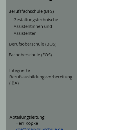
Berufsfachschule (BFS)
Gestaltungstechnische
Assistentinnen und
Assistenten
Berufsoberschule (BOS)
Fachoberschule (FOS)
Integrierte
Berufsausbildungsvorbereitung
(IBA)
Abteilungsleitung
Herr Köpke
koe@max-bill-schule.de