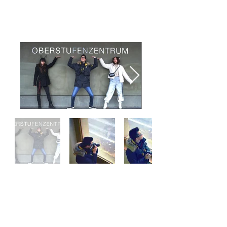
swa@max-bill-schule.de