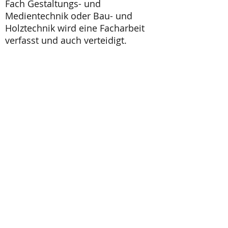
Fach Gestaltungs- und
Medientechnik oder Bau- und
Holztechnik wird eine Facharbeit
verfasst und auch verteidigt.
Mehr Infos
Unterseiten, Dokumente
Kontakt
Frau Schwartz
030 90189-2845