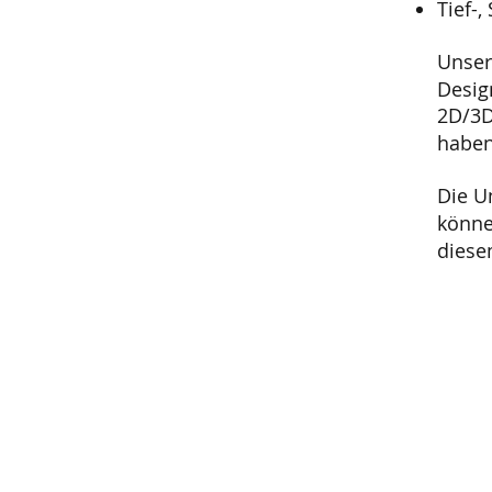
Tief-
Unser
Desig
2D/3D
haben
Die U
könne
diese
Mehr Infos
Unterseiten, Dokumente