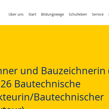
Über uns
Start
Bildungswege
Schulleben
Service
hner und Bauzeichnerin 
026 Bautechnische
kteurin/Bautechnischer