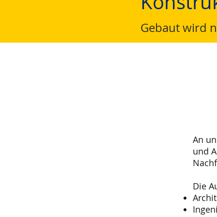
Konstru
Gebaut wird n
An un
und A
Nachf
Die A
Archi
Ingen