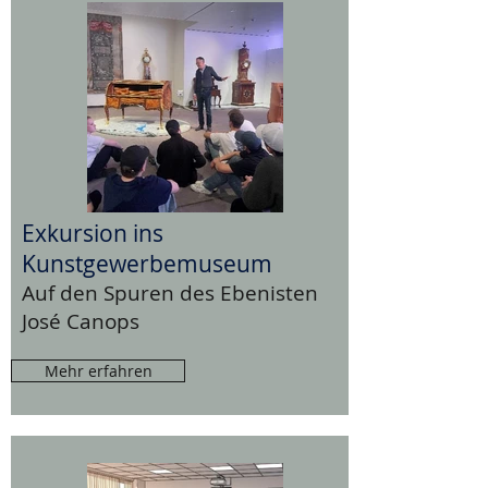
Exkursion ins
Kunstgewerbemuseum
Auf den Spuren des Ebenisten
José Canops
Mehr erfahren