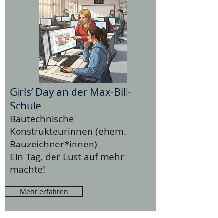
Girls’ Day an der Max-Bill-
Schule
Bautechnische
Konstrukteurinnen (ehem.
Bauzeichner*innen)
Ein Tag, der Lust auf mehr
machte!
Mehr erfahren