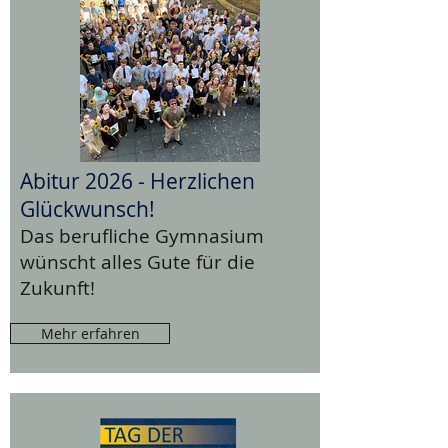
Abitur 2026 - Herzlichen
Glückwunsch!
Das berufliche Gymnasium
wünscht alles Gute für die
Zukunft!
Mehr erfahren