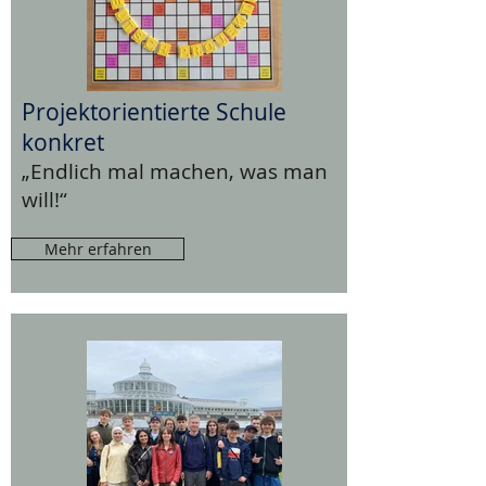
Projektorientierte Schule
konkret
„Endlich mal machen, was man
will!“
Mehr erfahren