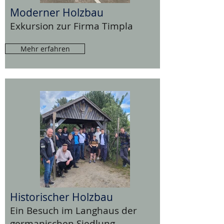
Moderner Holzbau
Exkursion zur Firma Timpla
Mehr erfahren
Historischer Holzbau
Ein Besuch im Langhaus der
germanischen Siedlung