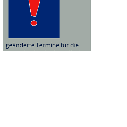
geänderte Termine für die
zentralen Hochschulreife-/
Fachhochschulreifeprüfungen
Allg. Hochschulreife (BOS13) u.
Fachhochschulreife
(FOS/GTA/BTA)
Mehr erfahren