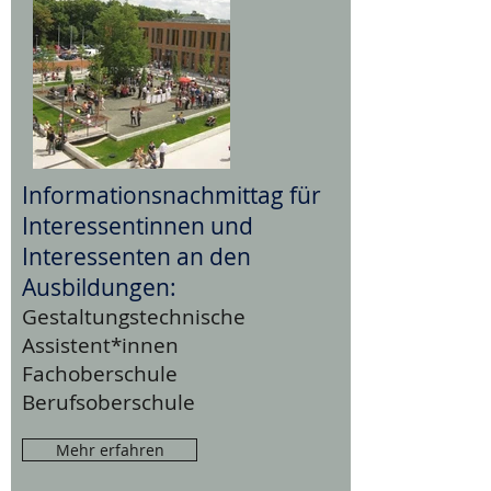
Informationsnachmittag für
Interessentinnen und
Interessenten an den
Ausbildungen:
Gestaltungstechnische
Assistent*innen
Fachoberschule
Berufsoberschule
Mehr erfahren