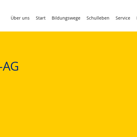
Über uns
Start
Bildungswege
Schulleben
Service
-AG