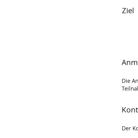
Ziel
Anm
Die A
Teiln
Kont
Der Ko