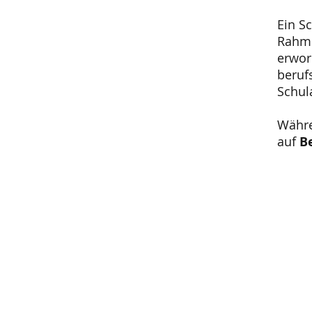
Ein S
Rahme
erwor
beruf
Schul
Währe
auf
B
Mehr Infos
Unterseiten, Dokumente