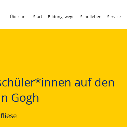
Über uns
Start
Bildungswege
Schulleben
Service
chüler*innen auf den
an Gogh
fliese