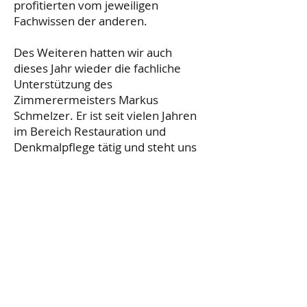
profitierten vom jeweiligen
Fachwissen der anderen.
Des Weiteren hatten wir auch
dieses Jahr wieder die fachliche
Unterstützung des
Zimmerermeisters Markus
Schmelzer. Er ist seit vielen Jahren
im Bereich Restauration und
Denkmalpflege tätig und steht uns
Jahr für Jahr mit wertvollen Tipps
und Know-how zur Seite.
Unser Fazit für dieses Jahr fällt
durchweg positiv aus. Die
Kommentare der Auszubildenden
in der Reflexionsrunde am Ende
des Workshops waren sehr positiv
und die Ergebnisse der
bearbeiteten Aufgabenstellungen