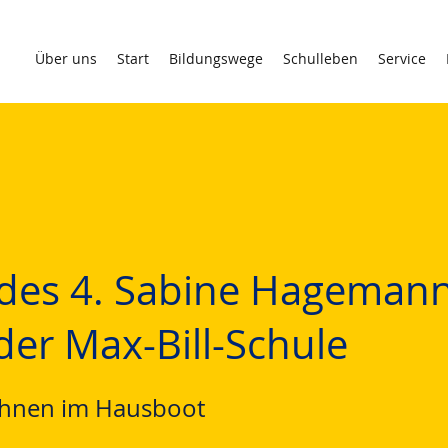
Über uns
Start
Bildungswege
Schulleben
Service
 des 4. Sabine Hageman
er Max-Bill-Schule
ohnen im Hausboot