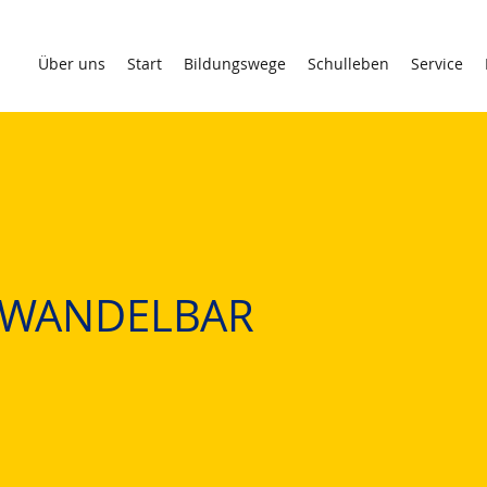
Über uns
Start
Bildungswege
Schulleben
Service
e WANDELBAR