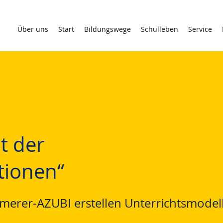
Über uns
Start
Bildungswege
Schulleben
Service
lt der
tionen“
erer-AZUBI erstellen Unterrichtsmodel