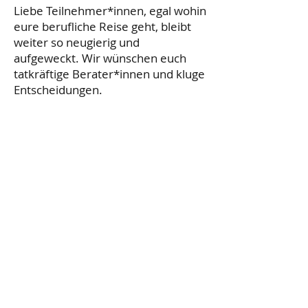
Liebe Teilnehmer*innen, egal wohin
eure berufliche Reise geht, bleibt
weiter so neugierig und
aufgeweckt. Wir wünschen euch
tatkräftige Berater*innen und kluge
Entscheidungen.
Der nächste Girls' Day findet am
25. April 2024 an unserem
Oberstufenzentrum statt. Wir
freuen uns auf neugierige und
technikinteressierte Mädchen!