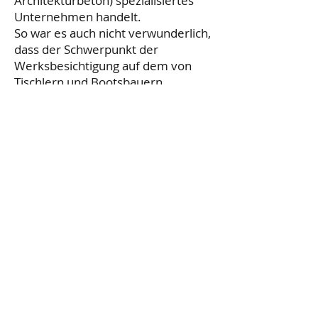
Architekturbeton) spezialisiertes
Unternehmen handelt.
So war es auch nicht verwunderlich,
dass der Schwerpunkt der
Werksbesichtigung auf dem von
Tischlern und Bootsbauern
praktizierten Formenbau und der
dazugehörig gestalteten
Bewehrung lag.
H. Sygulla