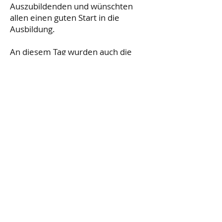
Auszubildenden und wünschten
allen einen guten Start in die
Ausbildung.
An diesem Tag wurden auch die
besten Werkstücke des
Leistungsvergleiches der einzelnen
Gewerke prämiert.
Herzlichen Glückwunsch!