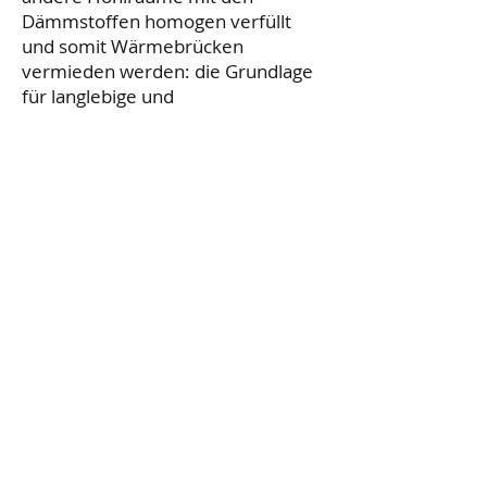
Dämmstoffen homogen verfüllt
und somit Wärmebrücken
vermieden werden: die Grundlage
für langlebige und
ressourcenschonende Bauwerke.
Wir bedanken uns bei Herrn Beyer
von der Firma Steico für sein
Engagement in Theorie und Praxis!