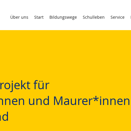
Über uns
Start
Bildungswege
Schulleben
Service
ojekt für
nnen und Maurer*innen
nd