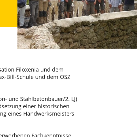
isation Filoxenia und dem
ax-Bill-Schule und dem OSZ
on- und Stahlbetonbauer/2. LJ)
setzung einer historischen
itung eines Handwerksmeisters
r erworbenen Fachkenntnisse