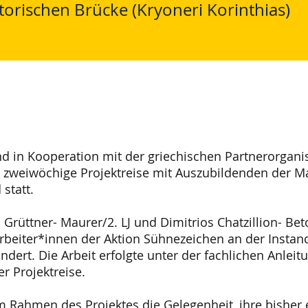
torischen Brücke (Kryoneri Korinthias)
and in Kooperation mit der griechischen Partnerorgan
e zweiwöchige Projektreise mit Auszubildenden der M
statt.
rüttner- Maurer/2. LJ und Dimitrios Chatzillion- Bet
beiter*innen der Aktion Sühnezeichen an der Instand
ndert. Die Arbeit erfolgte unter der fachlichen Anle
r Projektreise.
m Rahmen des Projektes die Gelegenheit, ihre bishe