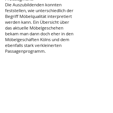
Die Auszubildenden konnten
feststellen, wie unterschiedlich der
Begriff Möbelqualität interpretiert
werden kann. Ein Übersicht über
das aktuelle Möbelgeschehen
bekam man dann doch eher in den
Möbelgeschäften Kölns und dem
ebenfalls stark verkleinerten
Passagenprogramm.
Trotzdem nahmen aber alle
Beteiligten Dank dem Karneval, den
Kölner Museen und der
Domführung viele neue Eindrücke
mit nach Hause.