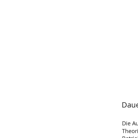
Herr Treskatsch
tre@max-bill-schule.de
Dau
Die A
Theor