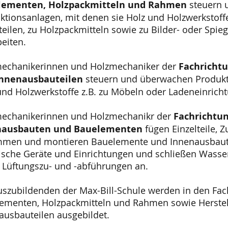
lementen, Holzpackmitteln und Rahmen
steuern 
ktionsanlagen, mit denen sie Holz und Holzwerkstoffe
teilen, zu Holzpackmitteln sowie zu Bilder- oder Spie
beiten.
echanikerinnen und Holzmechaniker der
Fachricht
Innenausbauteilen
steuern und überwachen Produkti
und Holzwerkstoffe z.B. zu Möbeln oder Ladeneinricht
echanikerinnen und Holzmechanikr der
Fachrichtu
nausbauten und Bauelementen
fügen Einzelteile, Z
men und montieren Bauelemente und Innenausbauten
rische Geräte und Einrichtungen und schließen Wass
 Lüftungszu- und -abführungen an.
uszubildenden der Max-Bill-Schule werden in den Fac
ementen, Holzpackmitteln und Rahmen sowie Herste
ausbauteilen ausgebildet.