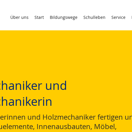
Über uns
Start
Bildungswege
Schulleben
Service
haniker und
hanikerin
erinnen und Holzmechaniker fertigen u
uelemente, Innenausbauten, Möbel,