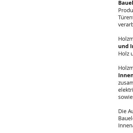
Baue
Produ
Türen
verar
Holzm
und 
Holz 
Holzm
Inne
zusam
elekt
sowie
Die A
Bauel
Innen