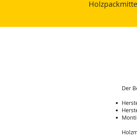
Holzpackmitt
Der Be
Herst
Herst
Monti
Holzm