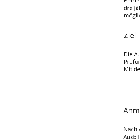
Betri
dreijä
mögli
Ziel
Die A
Prüfu
Mit d
Anm
Nach 
Ausbil