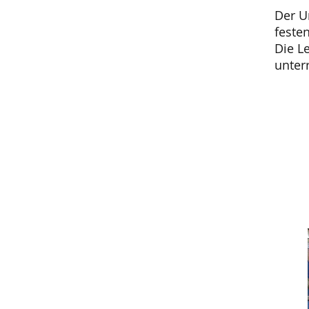
Der U
feste
Die L
unterr
Mehr Infos
Unterseiten, Dokumente