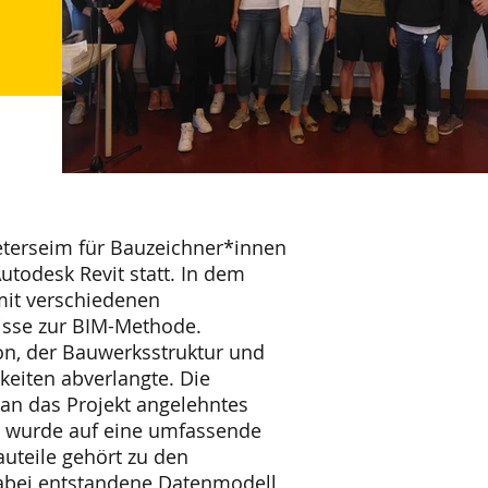
eterseim für Bauzeichner*innen
todesk Revit statt. In dem
mit verschiedenen
nisse zur BIM-Methode.
on, der Bauwerksstruktur und
eiten abverlangte. Die
 an das Projekt angelehntes
i wurde auf eine umfassende
auteile gehört zu den
abei entstandene Datenmodell,