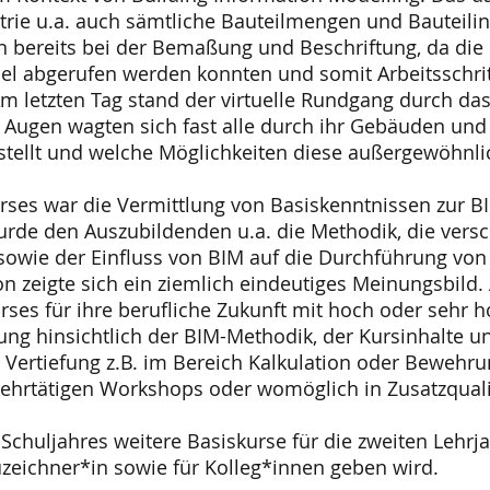
ie u.a. auch sämtliche Bauteilmengen und Bauteilinf
den bereits bei der Bemaßung und Beschriftung, da die
 abgerufen werden konnten und somit Arbeitsschritt
 letzten Tag stand der virtuelle Rundgang durch das
n Augen wagten sich fast alle durch ihr Gebäuden und w
tellt und welche Möglichkeiten diese außergewöhnli
urses war die Vermittlung von Basiskenntnissen zur 
urde den Auszubildenden u.a. die Methodik, die ve
owie der Einfluss von BIM auf die Durchführung von P
on zeigte sich ein ziemlich eindeutiges Meinungsbild.
rses für ihre berufliche Zukunft mit hoch oder sehr 
ng hinsichtlich der BIM-Methodik, der Kursinhalte u
 Vertiefung z.B. im Bereich Kalkulation oder Bewehr
mehrtätigen Workshops oder womöglich in Zusatzquali
s Schuljahres weitere Basiskurse für die zweiten Lehr
zeichner*in sowie für Kolleg*innen geben wird.