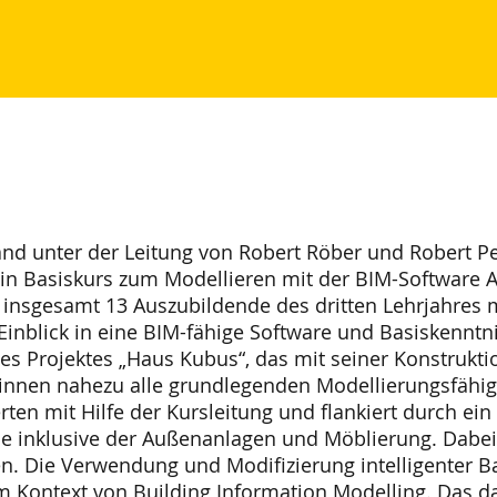
and unter der Leitung von Robert Röber und Robert P
in Basiskurs zum Modellieren mit der BIM-Software Au
 insgesamt 13 Auszubildende des dritten Lehrjahres 
 Einblick in eine BIM-fähige Software und Basiskennt
es Projektes „Haus Kubus“, das mit seiner Konstrukti
innen nahezu alle grundlegenden Modellierungsfähigk
en mit Hilfe der Kursleitung und flankiert durch ein
e inklusive der Außenanlagen und Möblierung. Dabe
en. Die Verwendung und Modifizierung intelligenter B
Kontext von Building Information Modelling. Das d